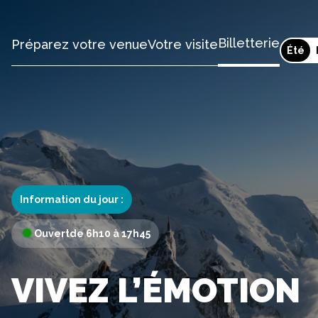
Billetterie
Préparez votre venue
Votre visite
Été
Information du jour :
Ouvert
de 6h10 à 17h45
VIVEZ L’ÉMOTION