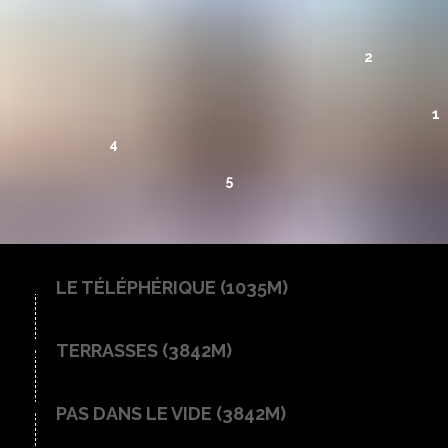
2
1
4
5
LE TÉLÉPHÉRIQUE
(
1035M
)
1
TERRASSES
(
3842M
)
2
PAS DANS LE VIDE
(
3842M
)
3