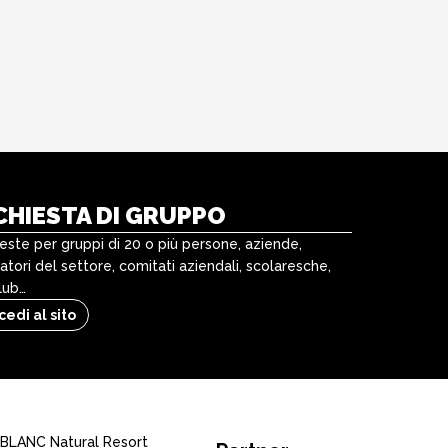
CHIESTA DI GRUPPO
ieste per gruppi di 20 o più persone, aziende,
atori del settore, comitati aziendali, scolaresche,
club…
cedi al sito
LANC Natural Resort