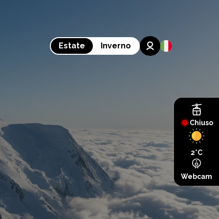
Estate
Inverno
Chiuso
2°C
Webcam