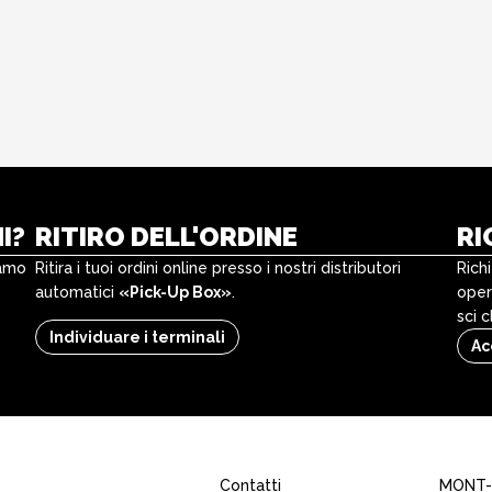
I?
RITIRO DELL'ORDINE
RI
lamo
Ritira i tuoi ordini online presso i nostri distributori
Rich
automatici
«Pick-Up Box»
.
oper
sci 
Individuare i terminali
Ac
Contatti
MONT-B